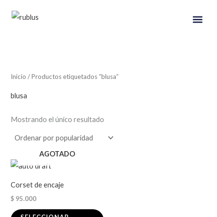
Ir
al
contenido
Mi Cuen
Inicio
/ Productos etiquetados “blusa”
blusa
Mostrando el único resultado
AGOTADO
Este
producto
Corset de encaje
tiene
$
95.000
múltiples