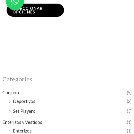
en
SELECCIONAR
OPCIONES
la
página
de
producto
Categories
Conjunto
(5)
Deportivos
(2)
Set Playero
(3)
Enterizos y Vestidos
(1)
Enterizos
(1)