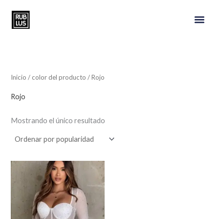
Ir
al
contenido
Inicio
/ color del producto / Rojo
Rojo
Mostrando el único resultado
Este
producto
tiene
múltiples