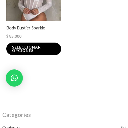
variantes.
Las
opciones
se
Body Bustier Sparkle
pueden
$
85.000
elegir
en
SELECCIONAR
OPCIONES
la
página
de
producto
Categories
Conjunto
(5)